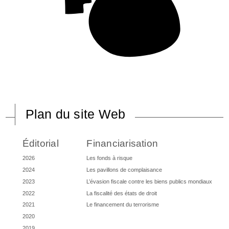
Plan du site Web
Éditorial
Financiarisation
2026
Les fonds à risque
2024
Les pavillons de complaisance
2023
L’évasion fiscale contre les biens publics mondiaux
2022
La fiscalité des états de droit
2021
Le financement du terrorisme
2020
2019