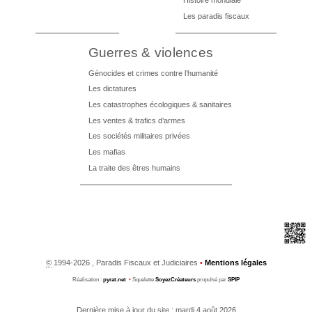
Histoire mondiale
Les paradis fiscaux
Guerres & violences
Génocides et crimes contre l’humanité
Les dictatures
Les catastrophes écologiques & sanitaires
Les ventes & trafics d’armes
Les sociétés militaires privées
Les mafias
La traite des êtres humains
©
1994-2026 , Paradis Fiscaux et Judiciaires
•
Mentions légales
Réalisation :
pyrat.net
•
Squelette
SoyezCréateurs
propulsé par
SPIP
Dernière mise à jour du site : mardi 4 août 2026