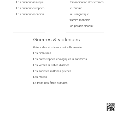
Le continent asiatique
L’émancipation des femmes
Le continent européen
Le Cinéma
Le continent océanien
La Françafrique
Histoire mondiale
Les paradis fiscaux
Guerres & violences
Génocides et crimes contre l’humanité
Les dictatures
Les catastrophes écologiques & sanitaires
Les ventes & trafics d’armes
Les sociétés militaires privées
Les mafias
La traite des êtres humains