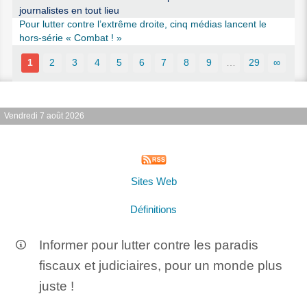
journalistes en tout lieu
Pour lutter contre l’extrême droite, cinq médias lancent le
hors-série « Combat ! »
1
2
3
4
5
6
7
8
9
…
29
∞
Vendredi 7 août 2026
Sites Web
Définitions
Informer pour lutter contre les paradis
fiscaux et judiciaires, pour un monde plus
juste !