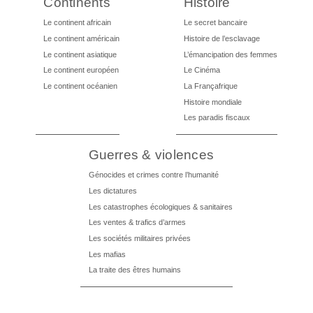
Continents
Histoire
Le continent africain
Le secret bancaire
Le continent américain
Histoire de l’esclavage
Le continent asiatique
L’émancipation des femmes
Le continent européen
Le Cinéma
Le continent océanien
La Françafrique
Histoire mondiale
Les paradis fiscaux
Guerres & violences
Génocides et crimes contre l’humanité
Les dictatures
Les catastrophes écologiques & sanitaires
Les ventes & trafics d’armes
Les sociétés militaires privées
Les mafias
La traite des êtres humains