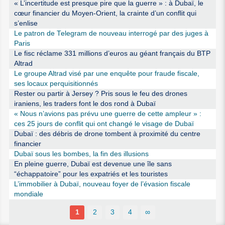
« L’incertitude est presque pire que la guerre » : à Dubaï, le
cœur financier du Moyen-Orient, la crainte d’un conflit qui
s’enlise
Le patron de Telegram de nouveau interrogé par des juges à
Paris
Le fisc réclame 331 millions d’euros au géant français du BTP
Altrad
Le groupe Altrad visé par une enquête pour fraude fiscale,
ses locaux perquisitionnés
Rester ou partir à Jersey ? Pris sous le feu des drones
iraniens, les traders font le dos rond à Dubaï
« Nous n’avions pas prévu une guerre de cette ampleur » :
ces 25 jours de conflit qui ont changé le visage de Dubaï
Dubaï : des débris de drone tombent à proximité du centre
financier
Dubaï sous les bombes, la fin des illusions
En pleine guerre, Dubaï est devenue une île sans
“échappatoire” pour les expatriés et les touristes
L’immobilier à Dubaï, nouveau foyer de l’évasion fiscale
mondiale
1
2
3
4
∞