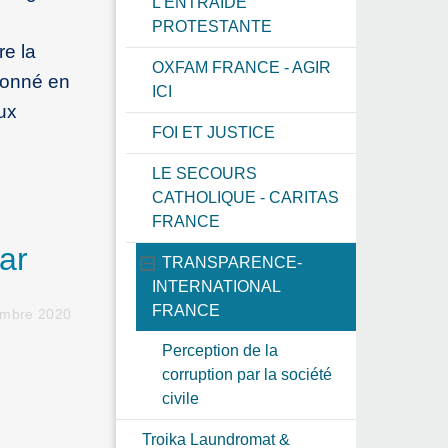
L’ENTRAIDE
PROTESTANTE
re la
OXFAM FRANCE - AGIR
donné en
ICI
ux
FOI ET JUSTICE
LE SECOURS
CATHOLIQUE - CARITAS
FRANCE
ar
TRANSPARENCE-
INTERNATIONAL
FRANCE
embre 2020
Perception de la
corruption par la société
civile
Troika Laundromat &