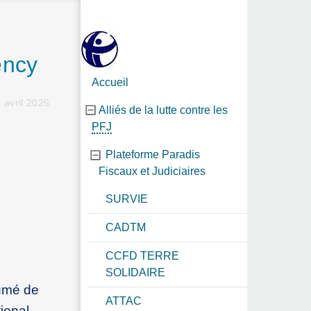
ency
Accueil
 avril 2026
Alliés de la lutte contre les
PFJ
Plateforme Paradis
Fiscaux et Judiciaires
SURVIE
CADTM
CCFD TERRE
SOLIDAIRE
sumé de
ATTAC
ional.