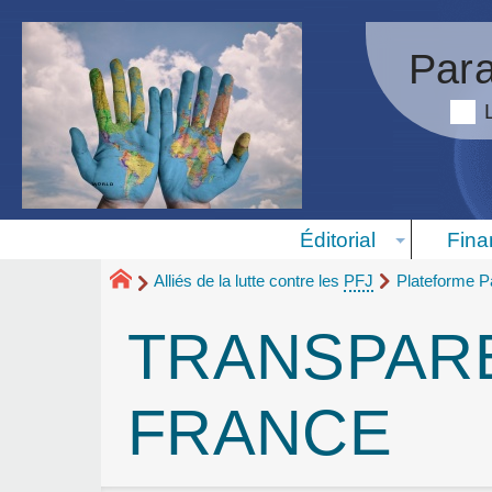
Para
Éditorial
Fina
Alliés de la lutte contre les
PFJ
Plateforme Pa
TRANSPAR
FRANCE