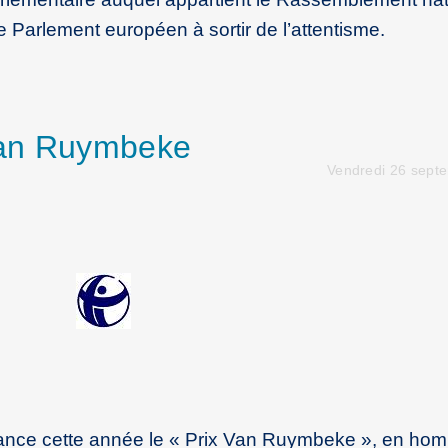
e Parlement européen à sortir de l’attentisme.
Van Ruymbeke
Vendredi 26 sept
lance cette année le « Prix Van Ruymbeke », en ho