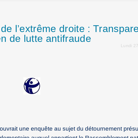
e l’extrême droite : Transpar
en de lutte antifraude
Lundi 27
n ouvrait une enquête au sujet du détournement pré
parlementaire auquel appartient le Rassemblement nat