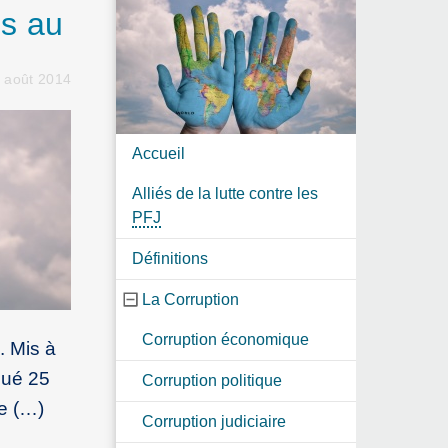
ns au
4 août 2014
Accueil
Alliés de la lutte contre les
PFJ
Définitions
La Corruption
Corruption économique
. Mis à
qué 25
Corruption politique
le (…)
Corruption judiciaire