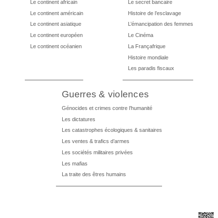
Le continent africain
Le secret bancaire
Le continent américain
Histoire de l’esclavage
Le continent asiatique
L’émancipation des femmes
Le continent européen
Le Cinéma
Le continent océanien
La Françafrique
Histoire mondiale
Les paradis fiscaux
Guerres & violences
Génocides et crimes contre l’humanité
Les dictatures
Les catastrophes écologiques & sanitaires
Les ventes & trafics d’armes
Les sociétés militaires privées
Les mafias
La traite des êtres humains