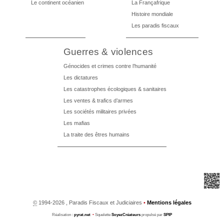
Le continent océanien
La Françafrique
Histoire mondiale
Les paradis fiscaux
Guerres & violences
Génocides et crimes contre l’humanité
Les dictatures
Les catastrophes écologiques & sanitaires
Les ventes & trafics d’armes
Les sociétés militaires privées
Les mafias
La traite des êtres humains
©
1994-2026 , Paradis Fiscaux et Judiciaires
•
Mentions légales
Réalisation :
pyrat.net
•
Squelette
SoyezCréateurs
propulsé par
SPIP