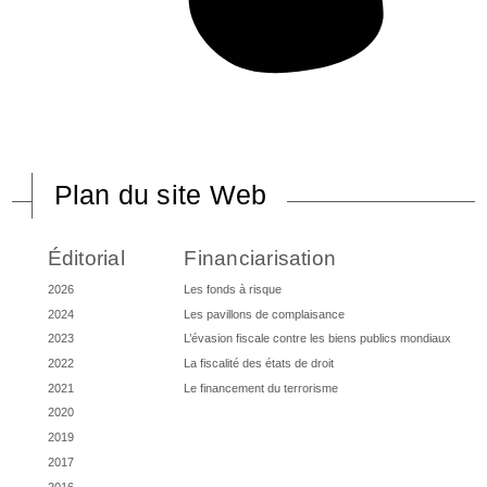
Plan du site Web
Éditorial
Financiarisation
2026
Les fonds à risque
2024
Les pavillons de complaisance
2023
L’évasion fiscale contre les biens publics mondiaux
2022
La fiscalité des états de droit
2021
Le financement du terrorisme
2020
2019
2017
2016