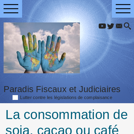
Paradis Fiscaux et Judiciaires
Lutter contre les législations de complaisance
La consommation de
soja, cacao ou café