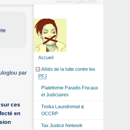
Vendredi 3 juillet 2026
ête
Accueil
Alliés de la lutte contre les
uloglou par
PFJ
Plateforme Paradis Fiscaux
et Judiciaires
 sur ces
Troika Laundromat &
fecté en
OCCRP
ssion
Tax Justice Network