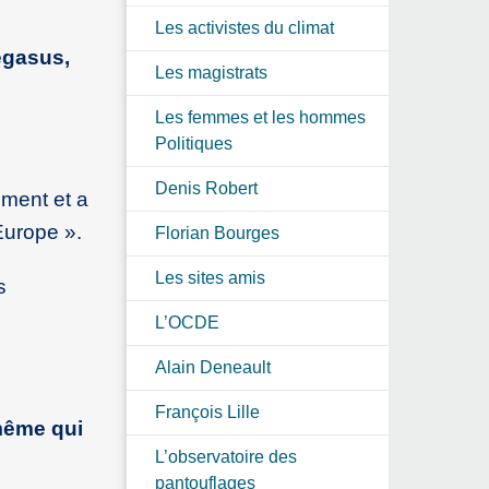
Les activistes du climat
egasus,
Les magistrats
Les femmes et les hommes
Politiques
Denis Robert
ement et a
Europe ».
Florian Bourges
Les sites amis
s
L’OCDE
Alain Deneault
François Lille
 même qui
L’observatoire des
pantouflages