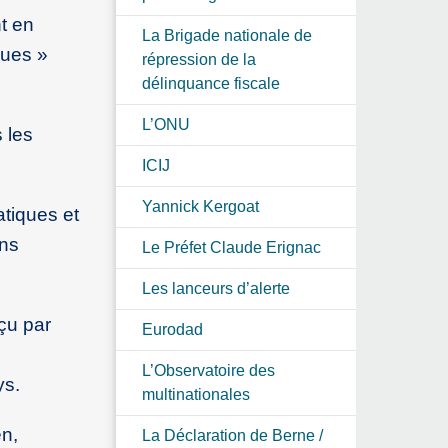
t en
La Brigade nationale de
ques »
répression de la
délinquance fiscale
L’ONU
 les
ICIJ
Yannick Kergoat
atiques et
ons
Le Préfet Claude Erignac
Les lanceurs d’alerte
çu par
Eurodad
L’Observatoire des
ys.
multinationales
en,
La Déclaration de Berne /