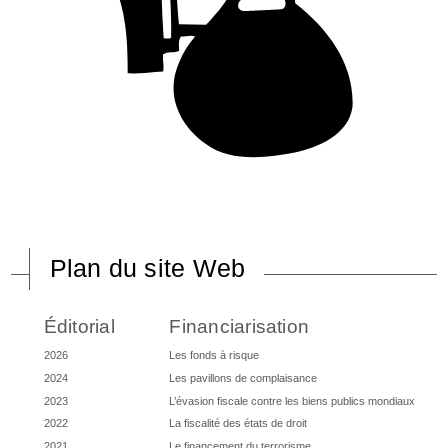
Plan du site Web
Éditorial
Financiarisation
2026
Les fonds à risque
2024
Les pavillons de complaisance
2023
L’évasion fiscale contre les biens publics mondiaux
2022
La fiscalité des états de droit
2021
Le financement du terrorisme