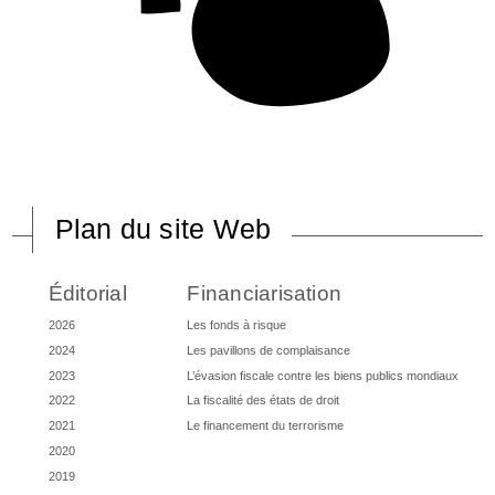
Plan du site Web
Éditorial
Financiarisation
2026
Les fonds à risque
2024
Les pavillons de complaisance
2023
L’évasion fiscale contre les biens publics mondiaux
2022
La fiscalité des états de droit
2021
Le financement du terrorisme
2020
2019